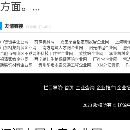
方面。...
友情链接
Friendly Link
中智留学企业网
前锋机械网
嘉宝莱全铝定制家居企业网
上海利
山东柯蒙商贸企业网
南方建筑人才网企业网
阳光课程企业网
惠
合肥市蜀山区不默网络科技工作室企业网
爱搜站企业网
承业机械企
福清家教企业网
西宁辅仁生殖保健医院企业网
厂推宝企业网
雷
斯装饰材料企业网
贵州华宏永泰交通工程企业网
XM外汇资讯
作
栏目导航:
首页
|
企业查询
|
企业推广
|
企业
2023 版权所有 © 